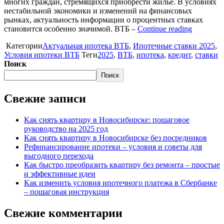
многих граждан, стремящихся приобрести жилье. В условиях
нестабильной экономики и изменений на финансовых
рынках, актуальность информации о процентных ставках
становится особенно значимой. ВТБ –
Continue reading
Категории
Актуальная ипотека ВТБ
,
Ипотечные ставки 2025
,
Условия ипотеки ВТБ
Теги
2025
,
ВТБ
,
ипотека
,
кредит
,
ставки
Поиск
Поиск
Свежие записи
Как снять квартиру в Новосибирске: пошаговое
руководство на 2025 год
Как снять квартиру в Новосибирске без посредников
Рефинансирование ипотеки – условия и советы для
выгодного перехода
Как быстро преобразить квартиру без ремонта – простые
и эффективные идеи
Как изменить условия ипотечного платежа в Сбербанке
– пошаговая инструкция
Свежие комментарии