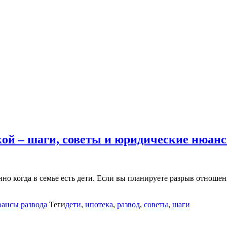
екой – шаги, советы и юридические нюан
но когда в семье есть дети. Если вы планируете разрыв отношен
ансы развода
Теги
дети
,
ипотека
,
развод
,
советы
,
шаги