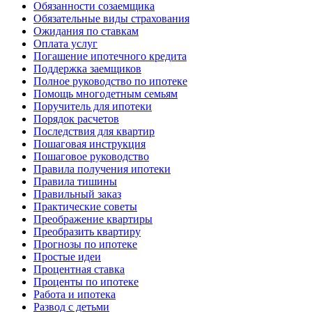
Обязанности созаемщика
Обязательные виды страхования
Ожидания по ставкам
Оплата услуг
Погашение ипотечного кредита
Поддержка заемщиков
Полное руководство по ипотеке
Помощь многодетным семьям
Поручитель для ипотеки
Порядок расчетов
Последствия для квартир
Пошаговая инструкция
Пошаговое руководство
Правила получения ипотеки
Правила тишины
Правильный заказ
Практические советы
Преображение квартиры
Преобразить квартиру
Прогнозы по ипотеке
Простые идеи
Процентная ставка
Проценты по ипотеке
Работа и ипотека
Развод с детьми