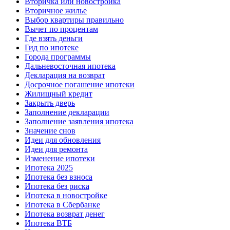
Вторичка или новостройка
Вторичное жилье
Выбор квартиры правильно
Вычет по процентам
Где взять деньги
Гид по ипотеке
Города программы
Дальневосточная ипотека
Декларация на возврат
Досрочное погашение ипотеки
Жилищный кредит
Закрыть дверь
Заполнение декларации
Заполнение заявления ипотека
Значение снов
Идеи для обновления
Идеи для ремонта
Изменение ипотеки
Ипотека 2025
Ипотека без взноса
Ипотека без риска
Ипотека в новостройке
Ипотека в Сбербанке
Ипотека возврат денег
Ипотека ВТБ