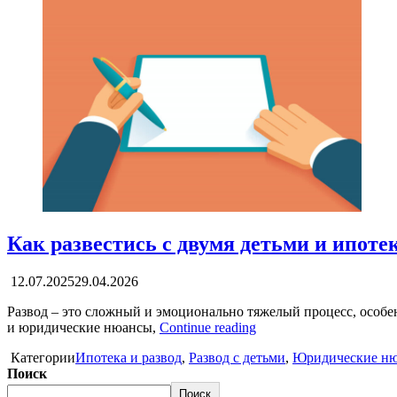
Как развестись с двумя детьми и ипот
12.07.2025
29.04.2026
Развод – это сложный и эмоционально тяжелый процесс, особен
и юридические нюансы,
Continue reading
Категории
Ипотека и развод
,
Развод с детьми
,
Юридические ню
Поиск
Поиск