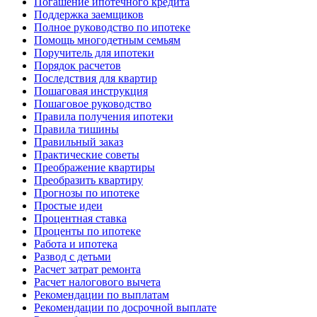
Погашение ипотечного кредита
Поддержка заемщиков
Полное руководство по ипотеке
Помощь многодетным семьям
Поручитель для ипотеки
Порядок расчетов
Последствия для квартир
Пошаговая инструкция
Пошаговое руководство
Правила получения ипотеки
Правила тишины
Правильный заказ
Практические советы
Преображение квартиры
Преобразить квартиру
Прогнозы по ипотеке
Простые идеи
Процентная ставка
Проценты по ипотеке
Работа и ипотека
Развод с детьми
Расчет затрат ремонта
Расчет налогового вычета
Рекомендации по выплатам
Рекомендации по досрочной выплате