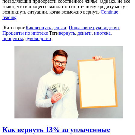
позволяющий приобрести собственное жилье. Однако, не все
знают, что в процессе выплат по ипотечному кредиту могут
возникнуть ситуации, когда возможно вернуть
Continue
reading
Категории
Как вернуть деньги
,
Пошаговое руководство
,
Проценты по ипотеке
Теги
вернуть
,
деньги
,
ипотека
,
проценты
,
руководство
Как вернуть 13% за уплаченные