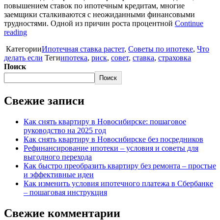
повышением ставок по ипотечным кредитам, многие
заемщики сталкиваются с неожиданными финансовыми
трудностями. Одной из причин роста процентной
Continue
reading
Категории
Ипотечная ставка растет
,
Советы по ипотеке
,
Что
делать если
Теги
ипотека
,
риск
,
совет
,
ставка
,
страховка
Поиск
Поиск
Свежие записи
Как снять квартиру в Новосибирске: пошаговое
руководство на 2025 год
Как снять квартиру в Новосибирске без посредников
Рефинансирование ипотеки – условия и советы для
выгодного перехода
Как быстро преобразить квартиру без ремонта – простые
и эффективные идеи
Как изменить условия ипотечного платежа в Сбербанке
– пошаговая инструкция
Свежие комментарии