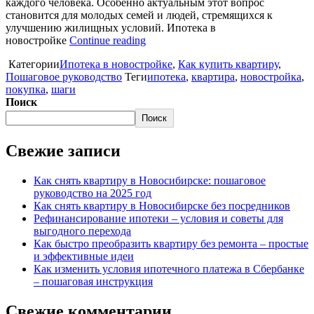
каждого человека. Особенно актуальным этот вопрос
становится для молодых семей и людей, стремящихся к
улучшению жилищных условий. Ипотека в
новостройке
Continue reading
Категории
Ипотека в новостройке
,
Как купить квартиру
,
Пошаговое руководство
Теги
ипотека
,
квартира
,
новостройка
,
покупка
,
шаги
Поиск
Поиск
Свежие записи
Как снять квартиру в Новосибирске: пошаговое
руководство на 2025 год
Как снять квартиру в Новосибирске без посредников
Рефинансирование ипотеки – условия и советы для
выгодного перехода
Как быстро преобразить квартиру без ремонта – простые
и эффективные идеи
Как изменить условия ипотечного платежа в Сбербанке
– пошаговая инструкция
Свежие комментарии