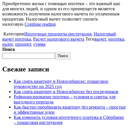
Приобретение жилья с помощью ипотеки – это важный шаг
для многих людей, и одним из его преимуществ является
возможность получения налогового вычета по уплаченным
процентам. Налоговый вычет позволяет снизить
налоговую
Continue reading
Категории
Ипотечные проценты инструкция
,
Налоговый
вычет ипотека
,
Расчет налогового вычета
Теги
вычет
,
ипотека
,
налог
,
процент
,
сумма
Поиск
Поиск
Свежие записи
Как снять квартиру в Новосибирске: пошаговое
руководство на 2025 год
Как снять квартиру в Новосибирске без посредников
Рефинансирование ипотеки – условия и советы для
выгодного перехода
Как быстро преобразить квартиру без ремонта – простые
и эффективные идеи
Как изменить условия ипотечного платежа в Сбербанке
– пошаговая инструкция