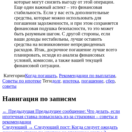
которые могут снизить выгоду от этой операции.
Еще один важный аспект – это финансовая
стабильность. Если у вас есть дополнительные
средства, которые можно использовать для
погашения задолженности, и при этом сохраняется
финансовая подушка безопасности, то это может
быть разумным шагом. С другой стороны, если
ваши доходы нестабильны, лучше оставить
средства на возникновение непредвиденных
расходов. Итак, досрочное погашение лучше всего
планировать, исходя из анализа финансовых
условий, комиссии, а также вашей текущей
финансовой ситуации.
Категории
Когда погашать
,
Рекомендации по выплатам
,
Советы по ипотеке
Теги
долг
,
ипотека
,
погашение
,
сбер
,
советы
Навигация по записям
← Предыдущая
Предыдущее сообщение:
Что делать, если
ипотечная ставка повысилась из-за страховки – советы и
рекомендации
Следующий →
Следующий пост:
Когда следует ожидать